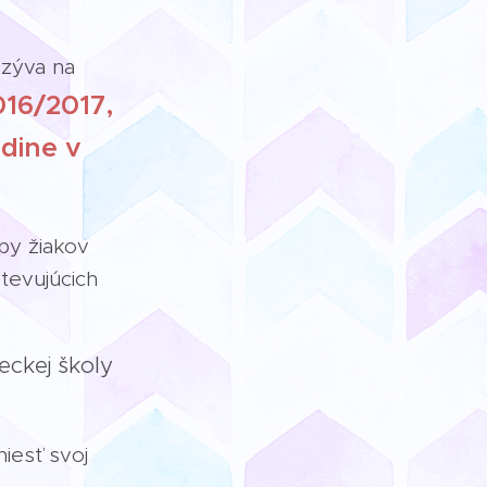
zýva na
016/2017,
odine v
py žiakov
tevujúcich
eckej školy
iesť svoj