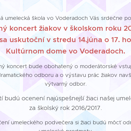
ná umelecká škola vo Voderadoch Vás srdečne po
ý koncert žiakov v školskom roku 2
sa uskutoční v stredu 14.júna o 17. h
Kultúrnom dome vo Voderadoch.
ný koncert bude obohatený o moderátorské vstu
-dramatického odboru a o výstavu prác žiakov navš
výtvarný odbor.
í budú ocenení najúspešnejší žiaci našej umel
za školský rok 2016/2017.
ení umeleckého podvečera si žiaci budú môcť odn