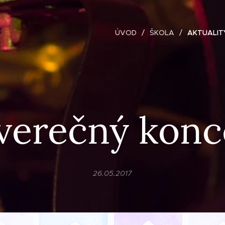
ÚVOD
ŠKOLA
AKTUALIT
verečný konc
26.05.2017