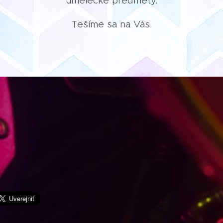
umelecké predmety.
Tešíme sa na Vás.