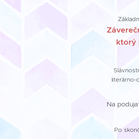
Základ
Záverečn
ktorý 
Slávnost
literárno
Na podujat
Po skonč