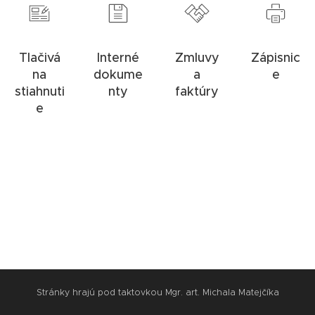
Tlačivá
Interné
Zmluvy
Zápisnic
na
dokume
a
e
stiahnuti
nty
faktúry
e
Stránky hrajú pod taktovkou Mgr. art. Michala Matejčíka