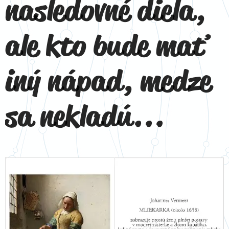
nasledovné diela,
ale kto bude mať
iný nápad, medze
sa nekladú...