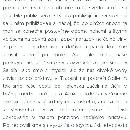
predsa len uvideli na obzore malé svetlo, ktoré sa
neustále približovalo. S týmto približujúcim sa svetlom
sa k nám približovala aj nádej, že po dlhých dňoch na
mori sa konečne postavíme oboma nohami a štyrmi
kolesami na pevnú zem. Zopár nárazov na čelné vlny,
zopár hodení doprava a doľava a parník konečne
spustil kotvu pri móle. Aké ale bolo naše
prekvapenie, keď sme sa dozvedeli, že nie sme na
Sardínii, ako sme si mysleli, ale že nás divoké vody
zaviali až do prístavu v Trapani, na pobreží Sicílie. A
tak sme našu cestu po Taliansku začali na Sicílii, v
bráne medzi Európou a Afrikou, kde sa vzájomne
miešajú a prelínajú kultúry moslimského, arabského a
kresťanského sveta. Premočení sme si našli
ubytovanie v malom penzióne neďaleko prístavu.
Potrebovali sme sa vysušiť a oddýchnuť si, lebo cesta