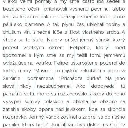
vliekol veľmi pomaly a my sme často iba sedeli a
bezducho očami priťahovali vysnenú pevninu, alebo
len tak ležali na palube odrážajúc slnečné lúče, ktoré
pálili ako plamene. A tak plynul čas, ubiehali hodiny a
dni...šum vĺn, slnečné lúče a tlkot vlastného srdca...A
vtedy sa to stalo. Najprv prišiel jemný vánok, ktorý
potešil všetkých okrem Felipeho, ktorý hneď
spozornel a kým sme sa my tešili tomu jemnému
ovlažujúcemu vetríku, Felipe ustarostene pozeral do
lodnej mapy. "Musíme čo najskôr zakotviť na pobreží
Sardínie", poznamenal. "Prichádza búrka". Na jeho
slová nikdy nezabudneme. Ako dopovedal tú
pamätnú vetu, more sa roztancovalo, akoby do neho
vysypali šumivý celaskon a obloha na obzore sa
zatiahla akoby opona nad javiskom, kde sa skončila
rozprávka. Jemný vánok zosilnel a zaprel sa do nášho
parníka, ktorý hneď ukončil náruživú diskusiu s Cloé v