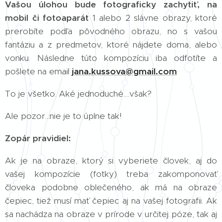
Vašou úlohou bude fotograficky zachytiť, na
mobil či fotoaparát
1 alebo 2 slávne obrazy, ktoré
prerobíte podľa pôvodného obrazu, no s vašou
fantáziu a z predmetov, ktoré nájdete doma, alebo
vonku. Následne túto kompozíciu iba odfotíte a
pošlete na email
jana.kussova@gmail.com
To je všetko. Aké jednoduché....však?
Ale pozor...nie je to úplne tak!
Zopár pravidiel:
Ak je na obraze, ktorý si vyberiete človek, aj do
vašej kompozície (fotky) treba zakomponovať
človeka podobne oblečeného, ak má na obraze
čepiec, tiež musí mať čepiec aj na vašej fotografii. Ak
sa nachádza na obraze v prírode v určitej póze, tak aj