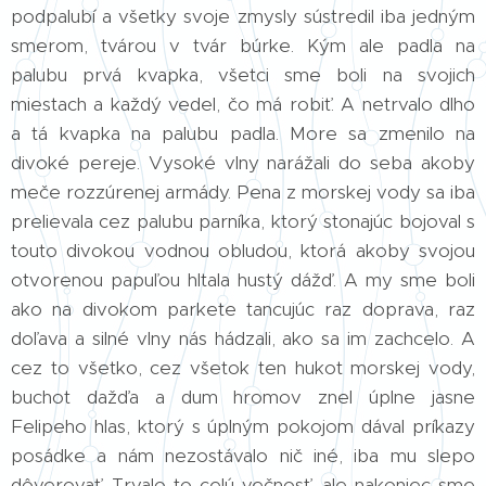
podpalubí a všetky svoje zmysly sústredil iba jedným
smerom, tvárou v tvár búrke. Kým ale padla na
palubu prvá kvapka, všetci sme boli na svojich
miestach a každý vedel, čo má robiť. A netrvalo dlho
a tá kvapka na palubu padla. More sa zmenilo na
divoké pereje. Vysoké vlny narážali do seba akoby
meče rozzúrenej armády. Pena z morskej vody sa iba
prelievala cez palubu parníka, ktorý stonajúc bojoval s
touto divokou vodnou obludou, ktorá akoby svojou
otvorenou papuľou hltala hustý dážď. A my sme boli
ako na divokom parkete tancujúc raz doprava, raz
doľava a silné vlny nás hádzali, ako sa im zachcelo. A
cez to všetko, cez všetok ten hukot morskej vody,
buchot dažďa a dum hromov znel úplne jasne
Felipeho hlas, ktorý s úplným pokojom dával príkazy
posádke a nám nezostávalo nič iné, iba mu slepo
dôverovať. Trvalo to celú večnosť, ale nakoniec sme