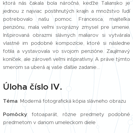
ktorá nás čakala bola náročná, keďže Taliansko je
jednou z najviac postihnutých krajín a množstvo ľudí
potrebovalo našu pomoc. Francesca, majiteľka
penziónu, mala veľmi svojrázny zmysel pre umenie.
Inšpirovaná obrazmi slávnych maliarov si vytvárala
vlastné im podobné kompozície, ktoré si následne
fotila a vystavovala vo svojom penzióne. Zaujímavý
koníček, ale zároveň veľmi inšpiratívny. A práve týmto
smerom sa uberá aj vaše ďalšie zadanie....
Úloha číslo IV.
Téma
: Moderná fotografická kópia slávneho obrazu
Pomôcky
: fotoaparát, rôzne predmety podobné
predmetom v danom umeleckom diele