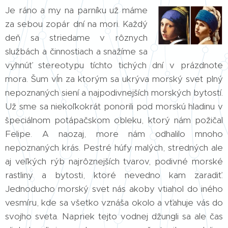
Je ráno a my na parníku už máme
za sebou zopár dní na mori. Každý
deň sa striedame v rôznych
službách a činnostiach a snažíme sa
vyhnúť stereotypu tíchto tichých dní v prázdnote
mora. Šum vĺn za ktorým sa ukrýva morský svet plný
nepoznaných siení a najpodivnejších morských bytostí.
Už sme sa niekoľkokrát ponorili pod morskú hladinu v
špeciálnom potápačskom obleku, ktorý nám požičal
Felipe. A naozaj, more nám odhalilo mnoho
nepoznaných krás. Pestré húfy malých, stredných ale
aj veľkých rýb najrôznejších tvarov, podivné morské
rastliny a bytosti, ktoré nevedno kam zaradiť.
Jednoducho morský svet nás akoby vtiahol do iného
vesmíru, kde sa všetko vznáša okolo a vťahuje vás do
svojho sveta. Napriek tejto vodnej džungli sa ale čas