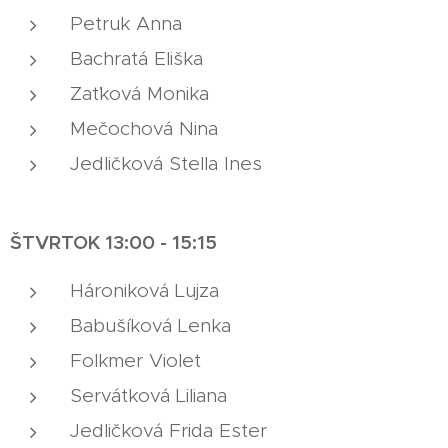
Petruk Anna
Bachratá Eliška
Zaťková Monika
Mečochová Nina
Jedličková Stella Ines
Š
TVRTOK 13:00 - 15:15
Hároniková Lujza
Babušíková Lenka
Folkmer Violet
Servátková Liliana
Jedličková Frida Ester