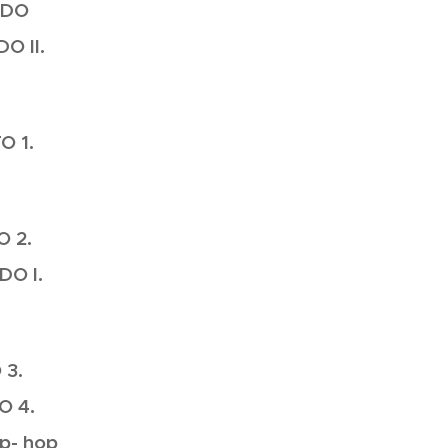
LDO
DO II.
O 1.
O 2.
DO I.
 3.
O 4.
ip- hop