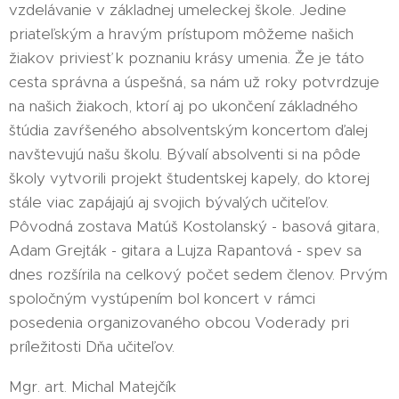
vzdelávanie v základnej umeleckej škole. Jedine
priateľským a hravým prístupom môžeme našich
žiakov priviesť k poznaniu krásy umenia. Že je táto
cesta správna a úspešná, sa nám už roky potvrdzuje
na našich žiakoch, ktorí aj po ukončení základného
štúdia zavŕšeného absolventským koncertom ďalej
navštevujú našu školu. Bývalí absolventi si na pôde
školy vytvorili projekt študentskej kapely, do ktorej
stále viac zapájajú aj svojich bývalých učiteľov.
Pôvodná zostava Matúš Kostolanský - basová gitara,
Adam Grejták - gitara a Lujza Rapantová - spev sa
dnes rozšírila na celkový počet sedem členov. Prvým
spoločným vystúpením bol koncert v rámci
posedenia organizovaného obcou Voderady pri
príležitosti Dňa učiteľov.
Mgr. art. Michal Matejčík