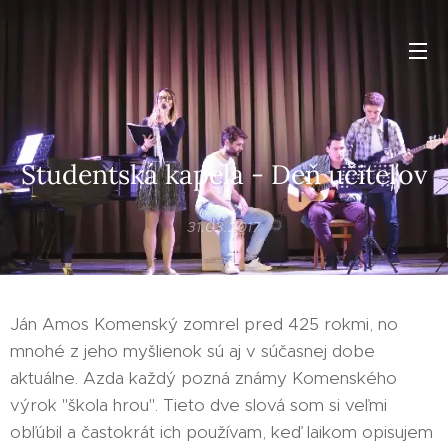
Študentská kapela - Deň učiteľov
31.03.2017
Ján Amos Komenský zomrel pred 425 rokmi, no
mnohé z jeho myšlienok sú aj v súčasnej dobe
aktuálne. Azda každý pozná známy Komenského
výrok "škola hrou". Tieto dve slová som si veľmi
obľúbil a častokrát ich používam, keď laikom opisujem