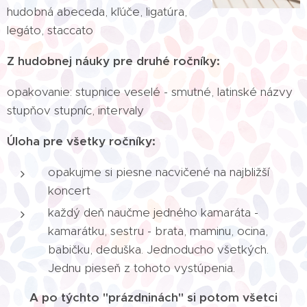
hudobná abeceda, kľúče, ligatúra,
legáto, staccato
Z hudobnej náuky pre druhé ročníky:
opakovanie: stupnice veselé - smutné, latinské názvy
stupňov stupníc, intervaly
Úloha pre všetky ročníky:
opakujme si piesne nacvičené na najbližší
koncert
každý deň naučme jedného kamaráta -
kamarátku, sestru - brata, maminu, ocina,
babičku, deduška. Jednoducho všetkých.
Jednu pieseň z tohoto vystúpenia.
A po týchto "prázdninách" si potom všetci