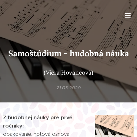
Samoštúdium - hudobná náuka
(Viera Hovancová)
21.03.2020
Z hudobnej náuky pre prvé
ročníky:
opakovanie: notová osnova,