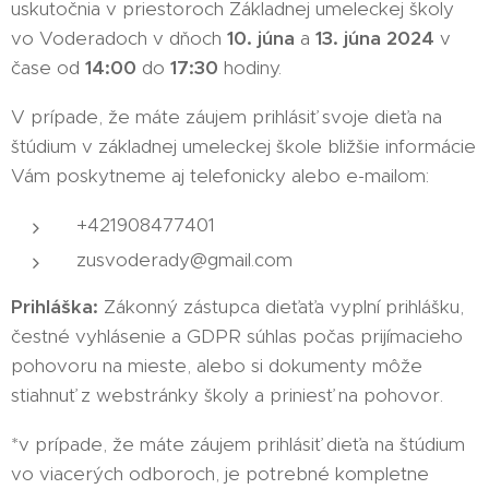
uskutočnia v priestoroch Základnej umeleckej školy
vo Voderadoch v dňoch
10. júna
a
13. júna 2024
v
čase od
14:00
do
17:30
hodiny.
V prípade, že máte záujem prihlásiť svoje dieťa na
štúdium v základnej umeleckej škole bližšie informácie
Vám poskytneme aj telefonicky alebo e-mailom:
+421908477401
zusvoderady@gmail.com
Prihláška:
Zákonný zástupca dieťaťa vyplní prihlášku,
čestné vyhlásenie a GDPR súhlas počas prijímacieho
pohovoru na mieste, alebo si dokumenty môže
stiahnuť z webstránky školy a priniesť na pohovor.
*v prípade, že máte záujem prihlásiť dieťa na štúdium
vo viacerých odboroch, je potrebné kompletne