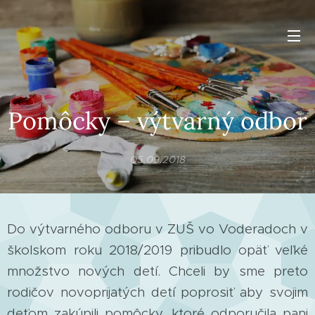
Pomôcky – výtvarný odbor
05.09.2018
Do výtvarného odboru v ZUŠ vo Voderadoch v
školskom roku 2018/2019 pribudlo opäť veľké
množstvo nových detí. Chceli by sme preto
rodičov novoprijatých detí poprosiť aby svojim
deťom zakúpili pomôcky, ktoré odporučila pani