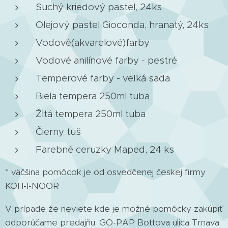
Suchý kriedový pastel, 24ks
Olejový pastel Gioconda, hranatý, 24ks
Vodové(akvarelové)farby
Vodové anilínové farby - pestré
Temperové farby - veľká sada
Biela tempera 250ml tuba
Žltá tempera 250ml tuba
Čierny tuš
Farebné ceruzky Maped, 24 ks
* väčšina pomôcok je od osvedčenej českej firmy
KOH-I-NOOR
V prípade že neviete kde je možné pomôcky zakúpiť
odporúčame predajňu: GO-PAP Bottova ulica Trnava