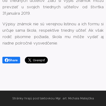
od triednych učiteľov. Žiaci si výpis známok môžu
prevziať u svojich triednych učiteľov od štvrtka
31.januára 2019.
Výpisy známok nie sú verejnou listinou a ich formu si
určuje sama škola, respektíve triedny učiteľ. Ak však
rodič písomne požiada, škola mu môže vydať aj
riadne polročné vysvedčenie.
Share
Stránky hrajú pod taktovkou Mgr. art. Michala Matejčíka