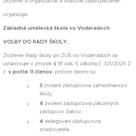
zloženie a organizačné a finančné zabezpečenie,
organizuje
Základná umelecká škola vo Voderadoch
VOĽBY DO RADY ŠKOLY.
Zloženie Rady školy pri ZUŠ vo Voderadoch sa
ustanovuje v zmysle § 18 ods. 5 zákona č. 321/2025 Z.
z.
v počte 11 členov
, pričom členmi sú:
3
zvolení zástupcovia zamestnancov
školy,
4
zvolení zástupcovia zákonných
zástupcov žiakov,
4
delegovaní zástupcovia
zriaďovateľa,