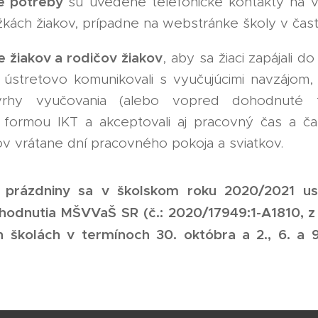
de potreby
sú uvedené telefonické kontakty na v
žkách žiakov, prípadne na webstránke školy v čast
 žiakov a rodičov žiakov
, aby sa žiaci zapájali d
, ústretovo komunikovali s vyučujúcimi navzájom, 
vrhy vyučovania (alebo vopred dohodnuté 
 formou IKT a akceptovali aj pracovný čas a 
ov vrátane dní pracovného pokoja a sviatkov.
 prázdniny sa v školskom roku 2020/2021 us
hodnutia MŠVVaŠ SR (č.: 2020/17949:1-A1810, z
h školách v termínoch 30. októbra a 2., 6. a 