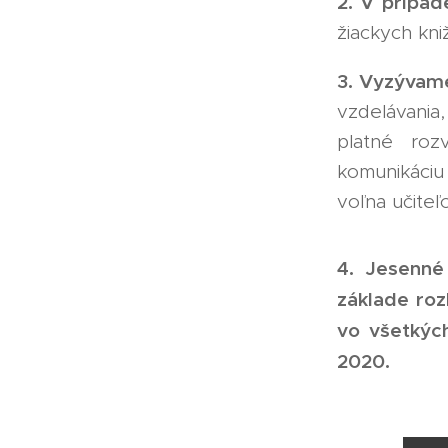
2. V prípa
žiackych kni
3. Vyzývame
vzdelávania
platné roz
komunikáciu
voľna učiteľ
4. Jesenné
základe roz
vo všetkýc
2020.