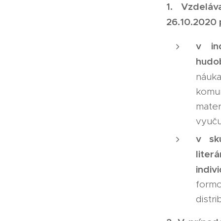
1.
Vzdeláv
26.10.2020 
v in
hudo
náuk
komu
mater
vyuču
v sk
liter
indiv
formo
distr