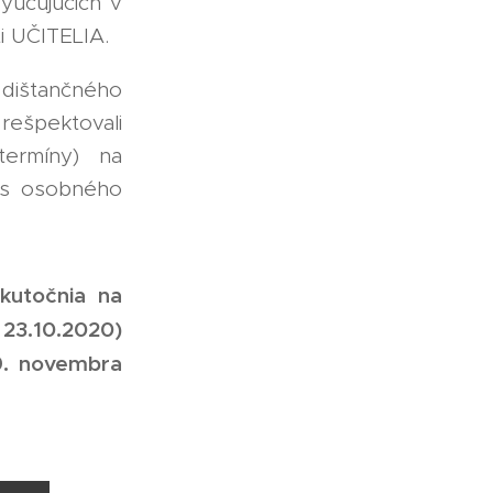
yučujúcich v
i UČITELIA.
o dištančného
rešpektovali
termíny) na
čas osobného
kutočnia na
 23.10.2020)
9. novembra