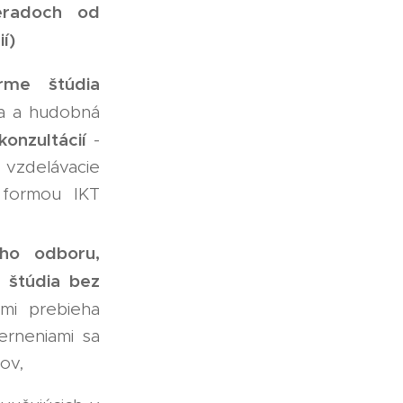
eradoch od
í)
orme štúdia
ra a hudobná
konzultácií
-
vzdelávacie
 formou IKT
ého odboru,
 štúdia bez
imi prebieha
erneniami sa
ov,