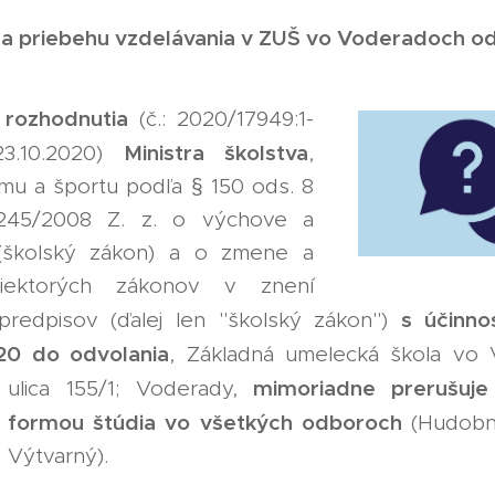
 a priebehu vzdelávania v ZUŠ vo Voderadoch o
 rozhodnutia
(č.: 2020/17949:1-
Ministra školstva
23.10.2020)
,
mu a športu podľa § 150 ods. 8
245/2008 Z. z. o výchove a
 (školský zákon) a o zmene a
niektorých zákonov v znení
s účinno
predpisov (ďalej len "školský zákon")
20 do odvolania
, Základná umelecká škola vo 
mimoriadne prerušuje
 ulica 155/1; Voderady,
 formou štúdia vo všetkých odboroch
(Hudobný
 Výtvarný).