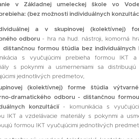
anie v Základnej umeleckej škole vo Vod
prebieha: (bez možnosti individuálnych konzultáci
dividuálnej a v skupinovej (kolektívnej) f
bného odboru
- hra na hud. nástroji, komorná h
dištančnou formou štúdia bez individuálnych 
a
nikácia s vyučujúcimi prebieha formou IKT a 
iály s pokynmi a usmerneniami sa distribuujú
júcimi jednotlivých predmetov,
upinovej (kolektívnej) forme štúdia výtvarn
árno-dramatického odboru - dištančnou formou
iduálnych konzultácií
- komunikácia s vyučujúc
u IKT a vzdelávacie materiály s pokynmi a usm
ibuujú formou IKT vyučujúcimi jednotlivých predmet