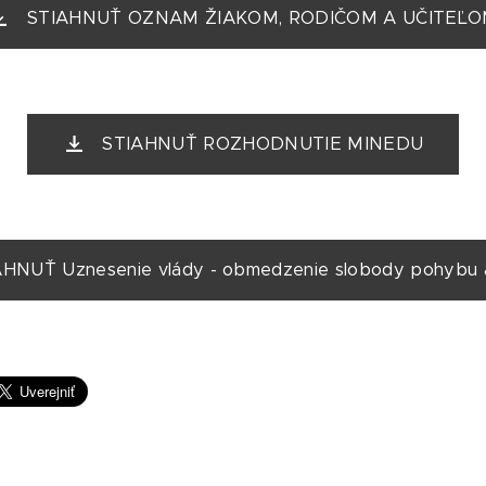
STIAHNUŤ OZNAM ŽIAKOM, RODIČOM A UČITEĽ
STIAHNUŤ ROZHODNUTIE MINEDU
AHNUŤ Uznesenie vlády - obmedzenie slobody pohybu 