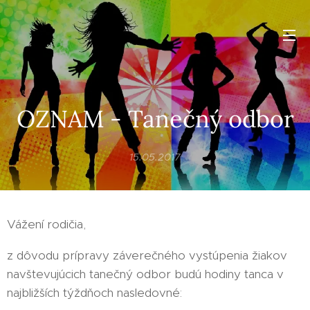
OZNAM - Tanečný odbor
15.05.2017
Vážení rodičia,
z dôvodu prípravy záverečného vystúpenia žiakov
navštevujúcich tanečný odbor budú hodiny tanca v
najbližších týždňoch nasledovné: