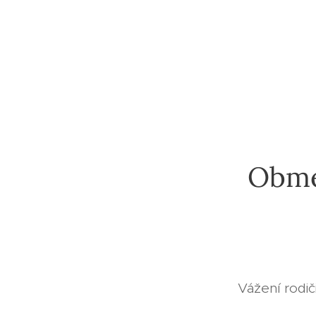
Obme
Vážení rodiči