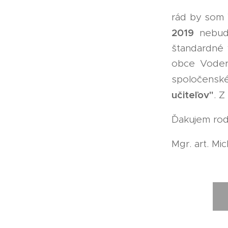
rád by som 
2019
nebud
štandardné 
obce Voder
spoločensk
učiteľov"
. 
Ďakujem rod
Mgr. art. Mic