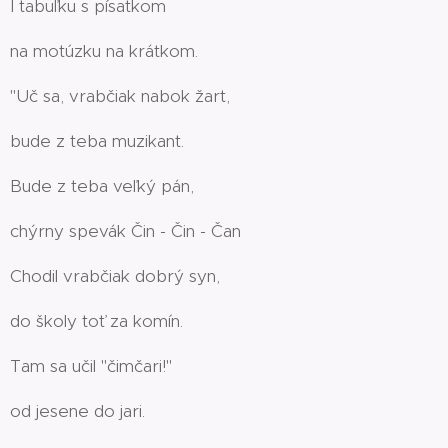
I tabuľku s písatkom
na motúzku na krátkom.
"Uč sa, vrabčiak nabok žart,
bude z teba muzikant.
Bude z teba veľký pán,
chýrny spevák Čin - Čin - Čan
Chodil vrabčiak dobrý syn,
do školy toť za komín.
Tam sa učil "čimčari!"
od jesene do jari.