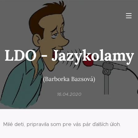
LDO - Jazykolamy
(Barborka Bazsová)
16.04.2020
Milé deti, pripravila som pre vás pár ďalších úloh.