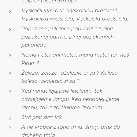
najbrontosaurovatejší.
Vyskočil vyskočil, Vyskočilku preskočil,
Vyskočilka vyskočila, Vyskočila preskočila.
Popukané pukance popukali na plne
popukanej panvici plnej popukaných
pukancov.
Nemá Peter ani meter, meria meter ten náš
Peter ?
Železo, železo, oželezilo si sa ? Koleso,
koleso, okolesilo si sa ?
Keď nenaolejujeme linoleum, tak
naolejujeme lampu. Keď nenaolejujeme
lampu, tak naolejujeme linoleum.
Strč prst skrz krk.
A tie vrabce z toho tŕnia, štrng, brnk do
druhého tŕnia.