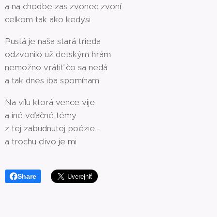
a na chodbe zas zvonec zvoní
celkom tak ako kedysi
Pustá je naša stará trieda
odzvonilo už detským hrám
nemožno vrátiť čo sa nedá
a tak dnes iba spomínam
Na vílu ktorá vence vije
a iné vďačné témy
z tej zabudnutej poézie -
a trochu clivo je mi
Share