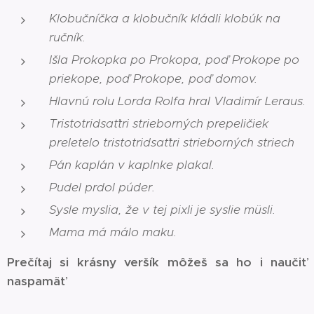
Klobučníčka a klobučník kládli klobúk na
ručník.
Išla Prokopka po Prokopa, poď Prokope po
priekope, poď Prokope, poď domov.
Hlavnú rolu Lorda Rolfa hral Vladimír Leraus.
Tristotridsaťtri strieborných prepeličiek
preletelo tristotridsaťtri strieborných striech
Pán kaplán v kaplnke plakal.
Pudel prdol púder.
Sysle myslia, že v tej pixli je syslie müsli.
Mama má málo maku.
Prečítaj si krásny veršík môžeš sa ho i naučiť
naspamäť