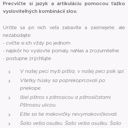
Precvičte si jazyk a artikuláciu pomocou ťažko
vysloviteľných kombinácií slov.
Určite sa pri nich veľa zabavíte a zasmejete, ale
nezabúdajte:
- cvičte si ich vždy po jednom
- najskôr ho vyslovte pomaly, nahlas a zrozumiteľne
- postupne zrýchľujte
V našej peci myši pištia, v našej peci psík spí.
Všetky húsky sa poprekoprcovali po
priekope.
Išiel pštros s pštrosicou a pštrosíčatami
Pštrosou ulicou.
Ešte sa tie makovičky nevymakovičkovali.
Šašo vešia osušku. Šašo vešia osušku. Šašo