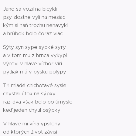
Jano sa vozil na bicykli
psy zlostne vyli na mesiac
kým si naň trochu nenavykli
a hrúbok bolo čoraz viac
Sýty syn sype sypké syry
a v tom mu z hrnca vykypí
výrovi v hlave víchor víri
pytliak má v pysku polypy
Tri mladé chichotavé sysle
chystali útok na sýpky
raz-dva však bolo po úmysle
keď jeden chytil osýpky
V hlave mi víria ypsilony
od ktorých život závisí