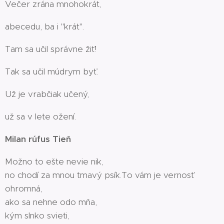
Večer zrána mnohokrát,
abecedu, ba i "krát".
Tam sa učil správne žiť!
Tak sa učil múdrym byť.
Už je vrabčiak učený,
už sa v lete ožení.
Milan rúfus Tieň
Možno to ešte nevie nik,
no chodí za mnou tmavý psík.To vám je vernosť
ohromná,
ako sa nehne odo mňa,
kým slnko svieti,