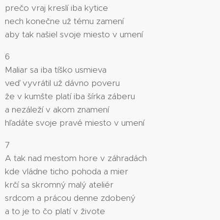
prečo vraj kreslí iba kytice
nech konečne už tému zamení
aby tak našiel svoje miesto v umení
6
Maliar sa iba tíško usmieva
veď vyvrátil už dávno poveru
že v kumšte platí iba šírka záberu
a nezáleží v akom znamení
hľadáte svoje pravé miesto v umení
7
A tak nad mestom hore v záhradách
kde vládne ticho pohoda a mier
krčí sa skromný malý ateliér
srdcom a prácou denne zdobený
a to je to čo platí v živote