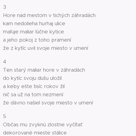
3
Hore nad mestom v tichých záhradách
kam nedolieha hurhaj ulice
maľuje maliar lúčne kytice
a jeho pokoj z toho pramení
že z kytíc uvil svoje miesto v umení
4
Ten starý maliar hore v záhradách
do kytíc svoju dušu uložil
a keby ešte tisíc rokov žil
nič sa už na tom nezmení
že dávno našiel svoje miesto v umení
5
Občas mu zvyknú zlostne vyčítať
dekorované mieste stálice