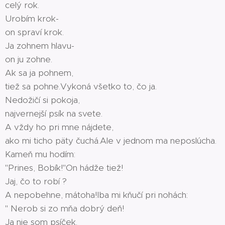
celý rok.
Urobím krok-
on spraví krok.
Ja zohnem hlavu-
on ju zohne.
Ak sa ja pohnem,
tiež sa pohne.Vykoná všetko to, čo ja.
Nedožičí si pokoja,
najvernejší psík na svete.
A vždy ho pri mne nájdete,
ako mi ticho päty čuchá.Ale v jednom ma neposlúcha.
Kameň mu hodím:
"Prines, Bobík!"On hádže tiež!
Jaj, čo to robí ?
A nepobehne, mátoha!Iba mi kňučí pri nohách:
" Nerob si zo mňa dobrý deň!
Ja nie som psíček.