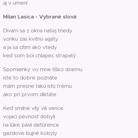
aj v umení
Milan Lasica - Vybrané slová
Dívam sa z okna našej triedy
vonku zas kvitnú agáty
a ja sa cítim ako vtedy
keď som bol chlapec strapatý
Spomienky vo mne tíško driemu
iste to dobre poznáte
mám presne takú istú trému
ako pri prvom diktáte
Keď smilné víly vili vence
vojaci pevnosť dobyli
na lúke pásli deťúrence
gazdove bujné kobyly