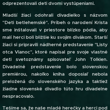
odprezentovali deti dvomi vystúpeniami.
Mladší žiaci odohrali divadielko s názvom
"Deti betlehemské".
Príbeh o narodení Krista
sme inštalovali v priestore blízko pódia, aby
malí herci boli bližšie ku svojim divákom. Starší
žiaci si pripravili nádherné predstavenie "Listy
otca Vianoc", ktoré napísal pre svoje vlastné
deti svetoznámy spisovateľ John Tolkien.
Divadelné predstavenie bolo slovenskou
premiérou, nakoľko kniha doposiaľ nebola
preložená do slovenského jazyka a taktiež
žiadne slovenské divadlo túto hru divadelne
nespracovalo.
Tešíme sa, že naše mladé herečky a herci pod