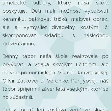
umelecké odbory, ktoré naša škola
poskytuje. Deti mali možnosť vypaľovať
keramiku, batikovať tričká, maľovať obraz,
ale aj vymyslieť divadelný kostým, či
skomponovať skladbu s následnou
prezentáciou.
Denný tábor naša škola realizovala po
prvýkrát, a vďaka skvelým učiteľom, ale
hlavne pomocníčkam Viktórii Jahvodkovej,
Olívii Zatkovej a Veronike Purgyovej, náš
tábor spríjemnil záver leta všetkým, ktorí sa
ho zúčastnili.
Teraz mi už len zostáva veriť, že skvelú