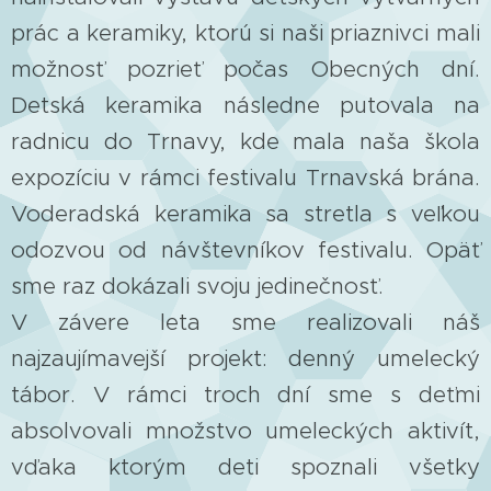
prác a keramiky, ktorú si naši priaznivci mali
možnosť pozrieť počas Obecných dní.
Detská keramika následne putovala na
radnicu do Trnavy, kde mala naša škola
expozíciu v rámci festivalu Trnavská brána.
Voderadská keramika sa stretla s veľkou
odozvou od návštevníkov festivalu. Opäť
sme raz dokázali svoju jedinečnosť.
V závere leta sme realizovali náš
najzaujímavejší projekt: denný umelecký
tábor. V rámci troch dní sme s deťmi
absolvovali množstvo umeleckých aktivít,
vďaka ktorým deti spoznali všetky