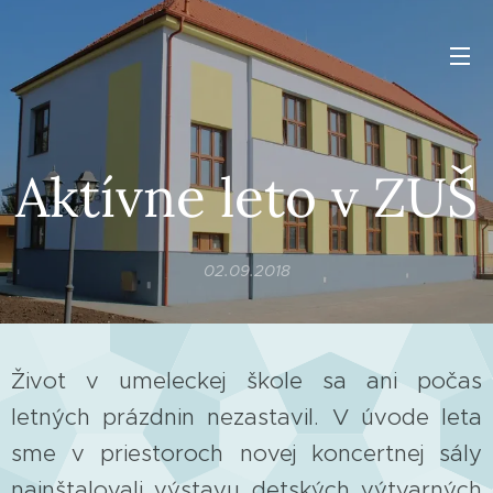
Aktívne leto v ZUŠ
02.09.2018
Život v umeleckej škole sa ani počas
letných prázdnin nezastavil. V úvode leta
sme v priestoroch novej koncertnej sály
nainštalovali výstavu detských výtvarných